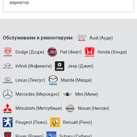
вариатор
Обслуживаем и ремонтируем:
Audi (Ауди)
Dodge (Додж)
Fiat (Фиат)
Honda (Хонда)
Infiniti (Инфинити)
Jeep (Джип)
Lexus (Лексус)
Mazda (Мазда)
Mercedes (Мерседес)
Mini (Мини)
Mitsubishi (Митсубиши)
Nissan (Ниссан)
Peugeot (Пэжо)
Renualt (Рено)
Rover (Ровер)
Subaru (Субару)